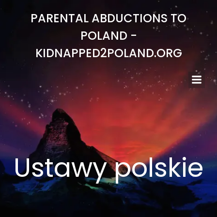
Skip
PARENTAL ABDUCTIONS TO
to
content
POLAND -
KIDNAPPED2POLAND.ORG
Ustawy polskie