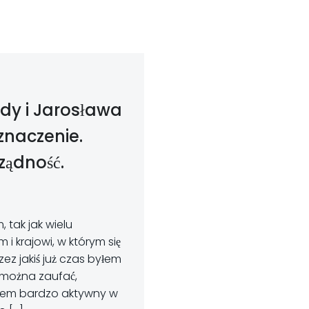
udy i Jarosława
znaczenie.
ządność.
tak jak wielu
i krajowi, w którym się
ez jakiś już czas byłem
ej można zaufać,
yłem bardzo aktywny w