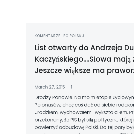
KOMENTARZE
PO POLSKU
List otwarty do Andrzeja D
Kaczyńskiego….Słowa mają 
Jeszcze większe ma prawor
-
March 27, 2015
1
Drodzy Panowie. Na moim etapie życiowym, 
Polonusów, chcę coś dać od siebie rodakom 
urodziłem, wychowałem i wykształciłem. Prz
przekonany, że PIS był siłą polityczną, któr
powierzyć odbudowę Polski. Do tej pory b